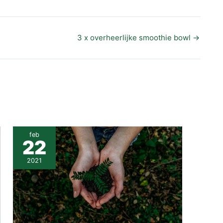
3 x overheerlijke smoothie bowl
→
feb
22
2021