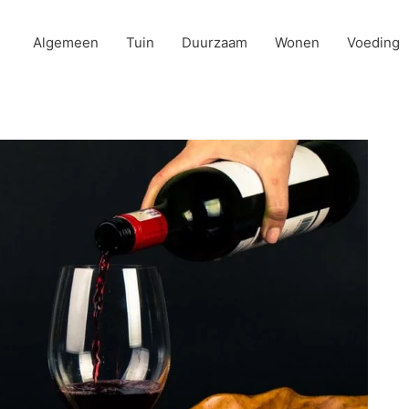
Algemeen
Tuin
Duurzaam
Wonen
Voeding