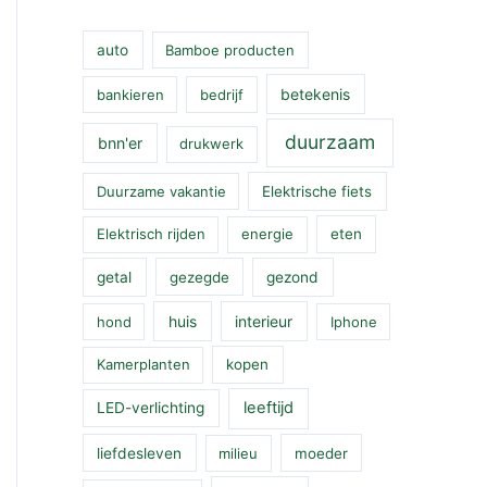
auto
Bamboe producten
betekenis
bankieren
bedrijf
duurzaam
bnn'er
drukwerk
Duurzame vakantie
Elektrische fiets
Elektrisch rijden
energie
eten
getal
gezegde
gezond
huis
interieur
hond
Iphone
Kamerplanten
kopen
leeftijd
LED-verlichting
liefdesleven
milieu
moeder