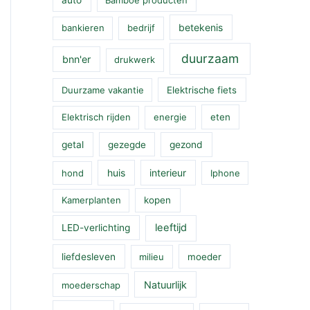
betekenis
bankieren
bedrijf
duurzaam
bnn'er
drukwerk
Duurzame vakantie
Elektrische fiets
Elektrisch rijden
energie
eten
getal
gezegde
gezond
huis
interieur
hond
Iphone
Kamerplanten
kopen
leeftijd
LED-verlichting
liefdesleven
milieu
moeder
Natuurlijk
moederschap