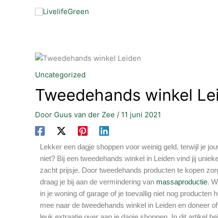
Ga
naar
de
inhoud
Uncategorized
Tweedehands winkel Le
Door
Guus van der Zee
/
11 juni 2021
Lekker een dagje shoppen voor weinig geld, terwijl je jou
niet? Bij een tweedehands winkel in Leiden vind jij uni
zacht prijsje. Door tweedehands producten te kopen zorg 
draag je bij aan de vermindering van
massaproductie
. W
in je woning of garage of je toevallig niet nog producten 
mee naar de tweedehands winkel in Leiden en doneer of
leuk extraatje over aan je dagje shoppen. In dit artikel 