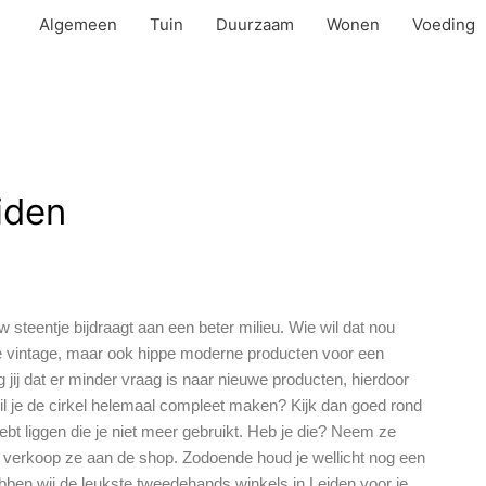
Algemeen
Tuin
Duurzaam
Wonen
Voeding
iden
w steentje bijdraagt aan een beter milieu. Wie wil dat nou
eke vintage, maar ook hippe moderne producten voor een
jij dat er minder vraag is naar nieuwe producten, hierdoor
il je de cirkel helemaal compleet maken? Kijk dan goed rond
hebt liggen die je niet meer gebruikt. Heb je die? Neem ze
 verkoop ze aan de shop. Zodoende houd je wellicht nog een
hebben wij de leukste tweedehands winkels in Leiden voor je