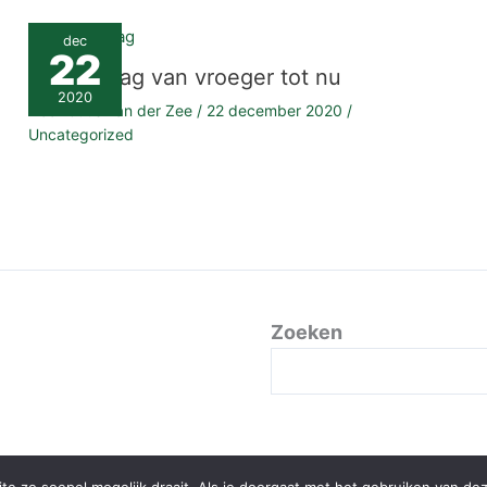
dec
22
Deurbeslag van vroeger tot nu
2020
Door
Guus van der Zee
/
22 december 2020
/
Uncategorized
Zoeken
Copyright © 2026 LivelifeGreen