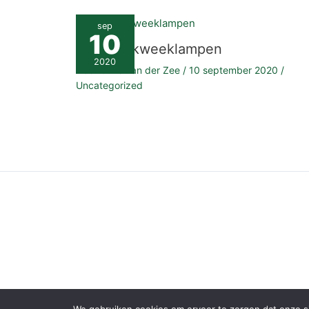
sep
10
Wat zijn kweeklampen
2020
Door
Guus van der Zee
/
10 september 2020
/
Uncategorized