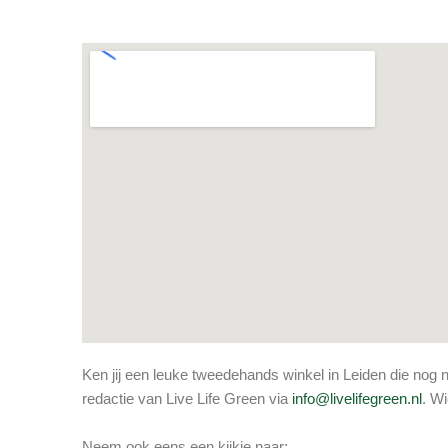
Ken jij een leuke tweedehands winkel in Leiden die nog
redactie van Live Life Green via
info@livelifegreen.nl
. W
Neem ook eens een kijkje naar: