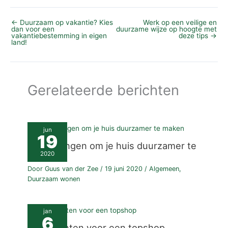
←
Duurzaam op vakantie? Kies
Werk op een veilige en
dan voor een
duurzame wijze op hoogte met
vakantiebestemming in eigen
deze tips
→
land!
Gerelateerde berichten
jun
19
Kleine dingen om je huis duurzamer te
maken
2020
Door
Guus van der Zee
/
19 juni 2020
/
Algemeen
,
Duurzaam wonen
jan
6
Ingrediënten voor een topshop