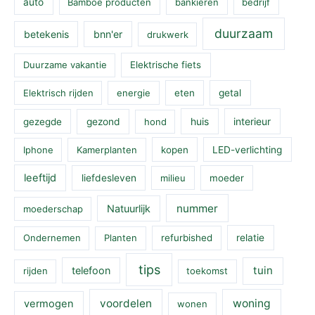
auto
Bamboe producten
bankieren
bedrijf
duurzaam
betekenis
bnn'er
drukwerk
Duurzame vakantie
Elektrische fiets
Elektrisch rijden
energie
eten
getal
huis
interieur
gezegde
gezond
hond
Iphone
Kamerplanten
kopen
LED-verlichting
leeftijd
liefdesleven
milieu
moeder
nummer
Natuurlijk
moederschap
Ondernemen
Planten
refurbished
relatie
tips
tuin
telefoon
rijden
toekomst
voordelen
woning
vermogen
wonen