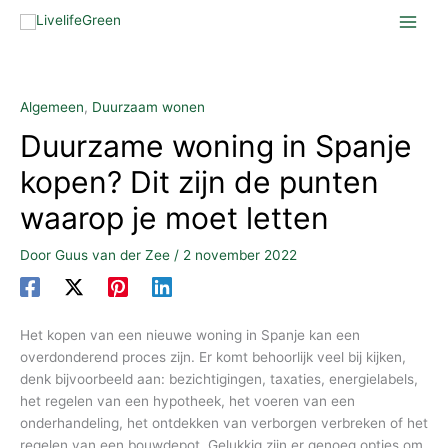
Ga
naar
de
inhoud
Algemeen
,
Duurzaam wonen
Duurzame woning in Spanje
kopen? Dit zijn de punten
waarop je moet letten
Door
Guus van der Zee
/
2 november 2022
Het kopen van een nieuwe woning in Spanje kan een
overdonderend proces zijn. Er komt behoorlijk veel bij kijken,
denk bijvoorbeeld aan: bezichtigingen, taxaties, energielabels,
het regelen van een hypotheek, het voeren van een
onderhandeling, het ontdekken van verborgen verbreken of het
regelen van een bouwdepot. Gelukkig zijn er genoeg opties om