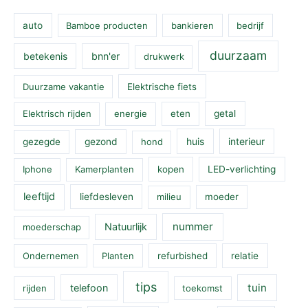
auto
Bamboe producten
bankieren
bedrijf
duurzaam
betekenis
bnn'er
drukwerk
Duurzame vakantie
Elektrische fiets
Elektrisch rijden
energie
eten
getal
huis
interieur
gezegde
gezond
hond
Iphone
Kamerplanten
kopen
LED-verlichting
leeftijd
liefdesleven
milieu
moeder
nummer
Natuurlijk
moederschap
Ondernemen
Planten
refurbished
relatie
tips
tuin
telefoon
rijden
toekomst