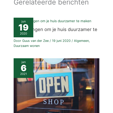
Gerelateerde berichten
jun
19
Kleine dingen om je huis duurzamer te
maken
2020
Door
Guus van der Zee
/
19 juni 2020
/
Algemeen
,
Duurzaam wonen
jan
6
2021