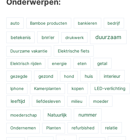
Onderwerpen:
auto
Bamboe producten
bankieren
bedrijf
duurzaam
betekenis
bnn'er
drukwerk
Duurzame vakantie
Elektrische fiets
Elektrisch rijden
energie
eten
getal
huis
interieur
gezegde
gezond
hond
Iphone
Kamerplanten
kopen
LED-verlichting
leeftijd
liefdesleven
milieu
moeder
nummer
Natuurlijk
moederschap
Ondernemen
Planten
refurbished
relatie