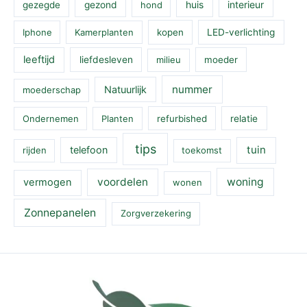
huis
interieur
gezegde
gezond
hond
Iphone
Kamerplanten
kopen
LED-verlichting
leeftijd
liefdesleven
milieu
moeder
nummer
Natuurlijk
moederschap
Ondernemen
Planten
refurbished
relatie
tips
tuin
telefoon
rijden
toekomst
voordelen
woning
vermogen
wonen
Zonnepanelen
Zorgverzekering