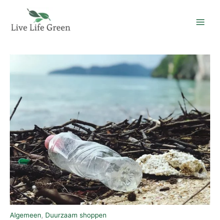
Ga
naar
de
inhoud
Algemeen
,
Duurzaam shoppen