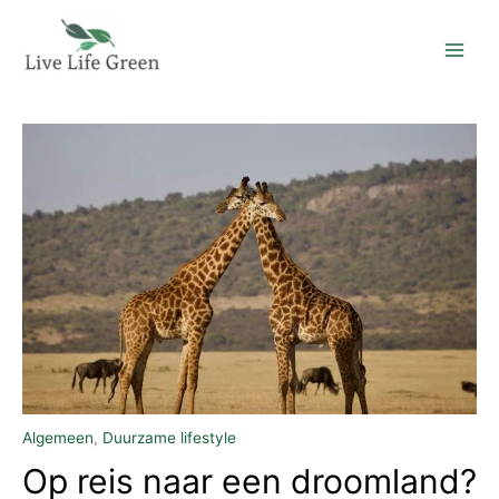
Ga
naar
de
inhoud
Algemeen
,
Duurzame lifestyle
Op reis naar een droomland?