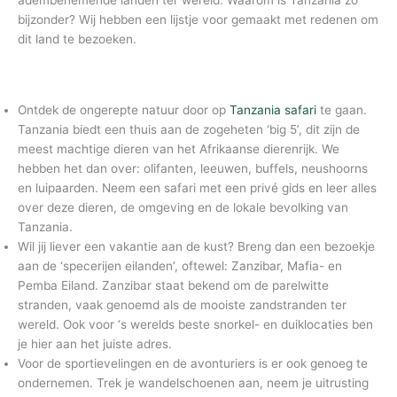
adembenemende landen ter wereld. Waarom is Tanzania zo
bijzonder? Wij hebben een lijstje voor gemaakt met redenen om
dit land te bezoeken.
Ontdek de ongerepte natuur door op
Tanzania safari
te gaan.
Tanzania biedt een thuis aan de zogeheten ‘big 5’, dit zijn de
meest machtige dieren van het Afrikaanse dierenrijk. We
hebben het dan over: olifanten, leeuwen, buffels, neushoorns
en luipaarden. Neem een safari met een privé gids en leer alles
over deze dieren, de omgeving en de lokale bevolking van
Tanzania.
Wil jij liever een vakantie aan de kust? Breng dan een bezoekje
aan de ‘specerijen eilanden’, oftewel: Zanzibar, Mafia- en
Pemba Eiland. Zanzibar staat bekend om de parelwitte
stranden, vaak genoemd als de mooiste zandstranden ter
wereld. Ook voor ‘s werelds beste snorkel- en duiklocaties ben
je hier aan het juiste adres.
Voor de sportievelingen en de avonturiers is er ook genoeg te
ondernemen. Trek je wandelschoenen aan, neem je uitrusting