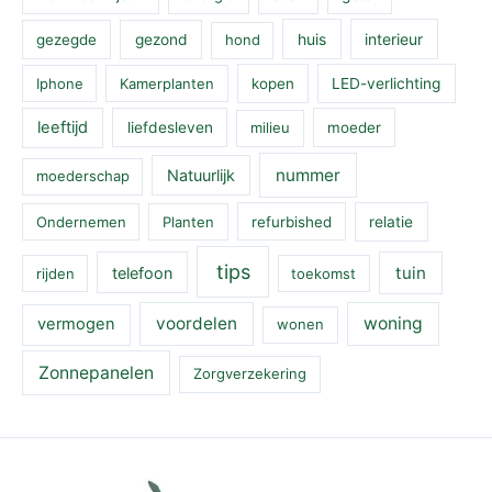
huis
interieur
gezegde
gezond
hond
Iphone
Kamerplanten
kopen
LED-verlichting
leeftijd
liefdesleven
milieu
moeder
nummer
Natuurlijk
moederschap
Ondernemen
Planten
refurbished
relatie
tips
tuin
telefoon
rijden
toekomst
voordelen
woning
vermogen
wonen
Zonnepanelen
Zorgverzekering