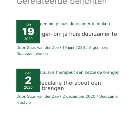
Gerelateerde berichten
jun
19
Kleine dingen om je huis duurzamer te
maken
2020
Door
Guus van der Zee
/
19 juni 2020
/
Algemeen
,
Duurzaam wonen
dec
2
Orthomoleculaire therapeut een
bezoekje brengen
2020
Door
Guus van der Zee
/
2 december 2020
/
Duurzame
lifestyle