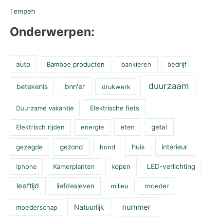
Tempeh
Onderwerpen:
auto
Bamboe producten
bankieren
bedrijf
duurzaam
betekenis
bnn'er
drukwerk
Duurzame vakantie
Elektrische fiets
Elektrisch rijden
energie
eten
getal
huis
interieur
gezegde
gezond
hond
Iphone
Kamerplanten
kopen
LED-verlichting
leeftijd
liefdesleven
milieu
moeder
nummer
Natuurlijk
moederschap