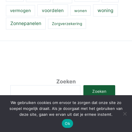
voordelen
woning
vermogen
wonen
Zonnepanelen
Zorgverzekering
Zoeken
Zoeken
We gebruiken cookies om ervoor te zorgen dat onze site zo
soepel mogelijk draait. Als je doorgaat met het gebruiken van
deze site, gaan we ervan uit dat je ermee instemt.
Copyright © 2026 LivelifeGreen
Ok