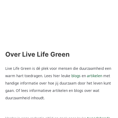
Dagelijks verplaatsen miljoenen Nederlanders zich van plek A
naar plek B. Of het nou voor school, werk, vakantie, hobby of
een andere reden is. Deze verplaatsingen zorgen voor een
stevige Co2-uitstoot. Gelukkig is de bewustwording rondom het
klimaat steeds groter onder de Nederlanders en kiezen steeds
meer mensen een milieuvriendelijke optie. Zo is de elektrische
Lees hier
Over Live Life Green
Live Life Green is dé plek voor mensen die duurzaamheid een
warm hart toedragen. Lees hier leuke
blogs
en
artikelen
met
handige informatie over hoe jij duurzaam door het leven kunt
gaan. Of lees informatieve artikelen en blogs over wat
duurzaamheid inhoudt.