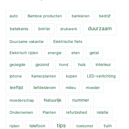
auto
Bamboe producten
bankieren
bedrijf
duurzaam
betekenis
bnn'er
drukwerk
Duurzame vakantie
Elektrische fiets
Elektrisch rijden
energie
eten
getal
huis
interieur
gezegde
gezond
hond
Iphone
Kamerplanten
kopen
LED-verlichting
leeftijd
liefdesleven
milieu
moeder
nummer
Natuurlijk
moederschap
Ondernemen
Planten
refurbished
relatie
tips
tuin
telefoon
rijden
toekomst